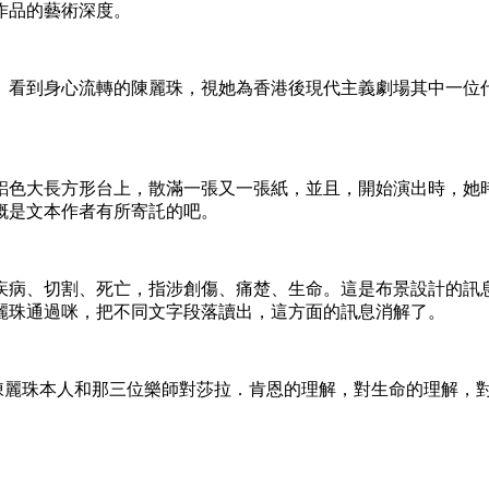
作品的藝術深度。
》看到身心流轉的陳麗珠，視她為香港後現代主義劇場其中一位
鋁色大長方形台上，散滿一張又一張紙，並且，開始演出時，她
概是文本作者有所寄託的吧。
疾病、切割、死亡，指涉創傷、痛楚、生命。這是布景設計的訊
麗珠通過咪，把不同文字段落讀出，這方面的訊息消解了。
竟陳麗珠本人和那三位樂師對莎拉．肯恩的理解，對生命的理解，