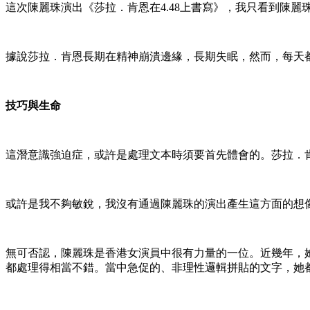
這次陳麗珠演出《莎拉．肯恩在4.48上書寫》，我只看到陳麗珠。我看不
據說莎拉．肯恩長期在精神崩潰邊緣，長期失眠，然而，每天都
技巧與生命
這潛意識強迫症，或許是處理文本時須要首先體會的。莎拉．
或許是我不夠敏銳，我沒有通過陳麗珠的演出產生這方面的想
無可否認，陳麗珠是香港女演員中很有力量的一位。近幾年，
都處理得相當不錯。當中急促的、非理性邏輯拼貼的文字，她