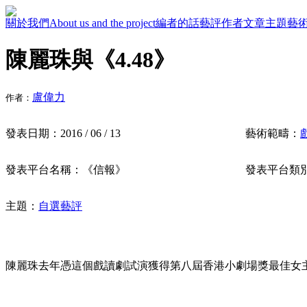
關於我們
About us and the project
編者的話
藝評作者
文章主題
藝
陳麗珠與《4.48》
盧偉力
作者：
發表日期：
2016 / 06 / 13
藝術範疇：
發表平台名稱：
《信報》
發表平台類
主題：
自選藝評
陳麗珠去年憑這個戲讀劇試演獲得第八屆香港小劇場獎最佳女