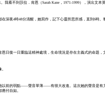
到莎拉．肯恩（Sarah Kane，1971-1999），演出文本英文叫
在深夜4時48分清醒，她寫作，記下心靈所思所感，直到6時
肯恩日復一日重臨這精神處境，生命境況是存在主義式的命題，
像。
她以前的弱點——聲音單薄——有很大改進。這次她的聲音是有
都應付自如。