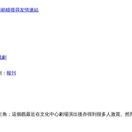
術範疇
搜尋
友情連結
戲劇
別：
報刊
主角；這個戲最近在文化中心劇場演出後亦得到很多人激賞。然