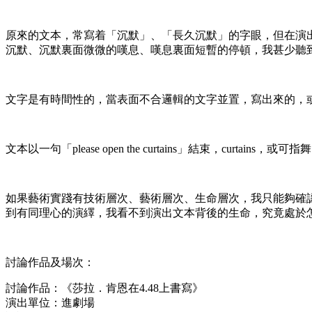
原來的文本，常寫着「沉默」、「長久沉默」的字眼，但在演
沉默、沉默裏面微微的嘆息、嘆息裏面短暫的停頓，我甚少聽
文字是有時間性的，當表面不合邏輯的文字並置，寫出來的，
文本以一句「please open the curtains」結束，
如果藝術實踐有技術層次、藝術層次、生命層次，我只能夠確
到有同理心的演繹，我看不到演出文本背後的生命，究竟處於
討論作品及場次：
討論作品：《莎拉．肯恩在4.48上書寫》
演出單位：進劇場