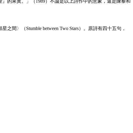
』的果實。」（1989）不論是以上詩作中的意象，還是陳黎和
mble between Two Stars）。原詩有四十五句，