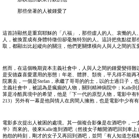
那些坐著的人被鍾愛了
這首詩顯然是重寫耶穌的「八福」，那些虛人的人、哀慟的人
人，被換置成有身體特徵但卻毫無特別的人。這詩把焦點從那
取，都顯出比起縱向的關注，他們更關懷橫向人與人之間的互
然而，在這個晚期資本主義社會中，人與人之間的鍾愛變得難以
是安德森喜愛選用的形態︰年老、體胖、頹喪，平凡得不能再不
院裏去，一個是Stefan，承繼了哥哥的的士，以的士過日子，
主義社會中，被認為是瘋癲的人物，關到精神病院中；Kalle則是代表
算是冷酷異境中的希望，他是「下一代的原型人物，電影中有特
213）另外有一幕是他與情人在房間人擁抱，也是電影中少有
電影多次提出人被困的處境。其一個複合影像是在酒吧中，一
半》而來的。後來Kalle進到酒吧（然後女子離開酒吧回到
抱怨的時刻，剛才的女子又再回到酒吧，並問「有人知道怎樣離