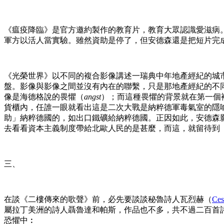
《瘟疫降臨》是官方邀約製作的教育片，教育大眾認識愛滋病
軍方以活人當實驗。雖然資助是停了，但安德森還是把短片完
《光榮世界》以不同的複合影像講述一瑞典中年地產經紀的城
盤。影像與影像之間並沒有內在的聯繫，只是那地產經紀的不
像是海德格說的畏懼（
angst
）；而這種畏懼的背景就在第一個
貨櫃內，任誰一眼就看出這是二次大戰是納粹德軍毒氣室的隱
助」納粹德國的，如出口鐵礦給納粹德國。正因如此，安德森
去看看資本主義制度帶給北歐人民的是甚麼，而這，就留待到
三、
在談《二樓傳來的歌聲》前，必先要談談秘魯詩人瓦烈赫（
Ces
屬拉丁美洲的詩人聶魯達和帕斯，作品也不多，共不過二百首
恐懼中︰