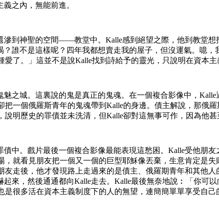
主義之內，無能前進。
滲到神聖的空間——教堂中。Kalle感到絕望之際，他到教堂
竭？誰不是這樣呢？四年我都想賣走我的屋子，但沒運氣。噫，
被鍾愛了。」這並不是說Kalle找到詩給予的靈光，只說明在資
魅之城。這裏說的鬼是真正的鬼魂。在一個複合影像中，Kall
主卻把一個俄羅斯青年的鬼魂帶到Kalle的身邊。債主解說，那
後，說明歷史的罪債並未洗清，但Kalle卻對這無事可作，因為他
債中。戲片最後一個複合影像最能表現這愁困。Kalle受他朋
圾場，就看見朋友把一個又一個的巨型耶穌像丟棄，生意肯定是失敗
e的朋友走後，他才發現路上走過來的是債主、俄羅期青年和其他
來，然後通通都向Kalle走去。Kalle最後無奈地說︰「你
望，也是很多活在資本主義制度下的人的無望，連簡簡單單享受自