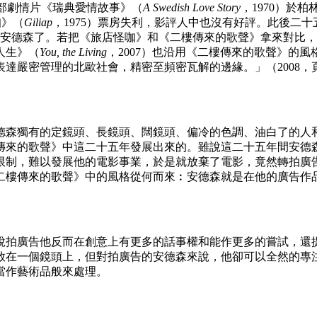
，他首部劇情片《瑞典愛情故事》（
A Swedish Love Story
，1970）於
咖》（
Giliap
，1975）票房失利，影評人中也沒有好評。此後二十
安德森了。若把《旅店怪咖》和《二樓傳來的歌聲》拿來對比，
人生》（
You, the Living
，2007）也沿用《二樓傳來的歌聲》的風格
達嚴密管理的北歐社會，精密至頻密瓦解的邊緣。」（2008，
有的定鏡頭、長鏡頭、闊鏡頭、偏冷的色調、油白了的人和如活人畫的
傳來的歌聲》中這二十五年發展出來的。雖說這二十五年間安德
，難以發展他的電影事業，於是就放棄了電影，竟然轉拍廣告，並
來的歌聲》中的風格從何而來︰安德森就是在他的廣告作品中發展出他名
拍廣告他反而在創意上有更多的話事權和能作更多的嘗試，還提
放在一個鏡頭上，但對拍廣告的安德森來說，他卻可以全然的專
當作藝術品般來處理。