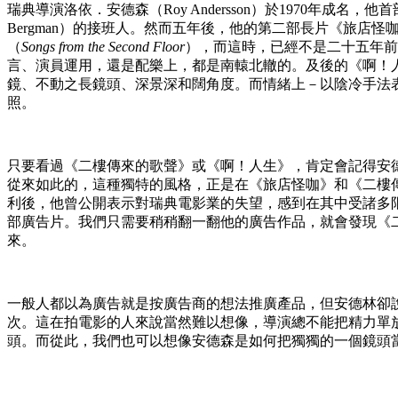
瑞典導演洛依．安德森（Roy Andersson）於1970年成名
Bergman）的接班人。然而五年後，他的第二部長片《旅店怪
（
Songs from the Second Floor
），而這時，已經不是二十五年前
言、演員運用，還是配樂上，都是南轅北轍的。及後的《啊！
鏡、不動之長鏡頭、深景深和闊角度。而情緒上－以陰冷手法表
照。
只要看過《二樓傳來的歌聲》或《啊！人生》，肯定會記得安德森獨
從來如此的，這種獨特的風格，正是在《旅店怪咖》和《二樓
利後，他曾公開表示對瑞典電影業的失望，感到在其中受諸多限制
部廣告片。我們只需要稍稍翻一翻他的廣告作品，就會發現《二樓傳
來。
一般人都以為廣告就是按廣告商的想法推廣產品，但安德林卻說
次。這在拍電影的人來說當然難以想像，導演總不能把精力單
頭。而從此，我們也可以想像安德森是如何把獨獨的一個鏡頭