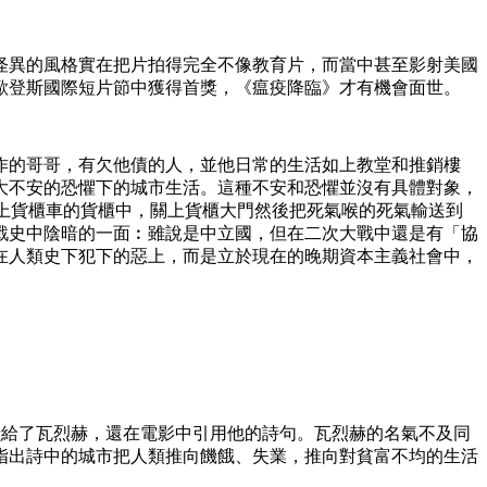
怪異的風格實在把片拍得完全不像教育片，而當中甚至影射美國
歐登斯國際短片節中獲得首獎，《瘟疫降臨》才有機會面世。
作的哥哥，有欠他債的人，並他日常的生活如上教堂和推銷樓
大不安的恐懼下的城市生活。這種不安和恐懼並沒有具體對象，
上貨櫃車的貨櫃中，關上貨櫃大門然後把死氣喉的死氣輸送到
戰史中陰暗的一面︰雖說是中立國，但在二次大戰中還是有「協
在人類史下犯下的惡上，而是立於現在的晚期資本主義社會中，
電影獻給了瓦烈赫，還在電影中引用他的詩句。瓦烈赫的名氣不及同
指出詩中的城市把人類推向饑餓、失業，推向對貧富不均的生活