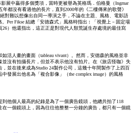
柏林影展中贏得多個獎項，當時更被譽為英格瑪．伯格曼（Ingmar
五年都沒有看過他的長片，直到2000年的《二樓傳來的歌聲》
絕對難以想像出自同一導演之手，不論在主題、風格、電影語
。Per Fikse 結總「安德森式」風格時指出︰「視覺上－固定場
頁26）他還指出，這正正是對現代人類荒誕生存處境的最佳寫
畫面（tableau vivant）。然而，安德森的風格並非
森並沒有拍攝長片，但並不表示他沒有拍片。在《旅店怪咖》失
在後來成為Studio 24製作公司，這幾十年間製作了上四百
為「複合影像」（the complex image）的風格
到他個人最高的紀錄是為了一個廣告鏡頭，他總共拍了118
注在一個鏡頭上，因為往往他整整一分鐘的廣告，都只有一個鏡