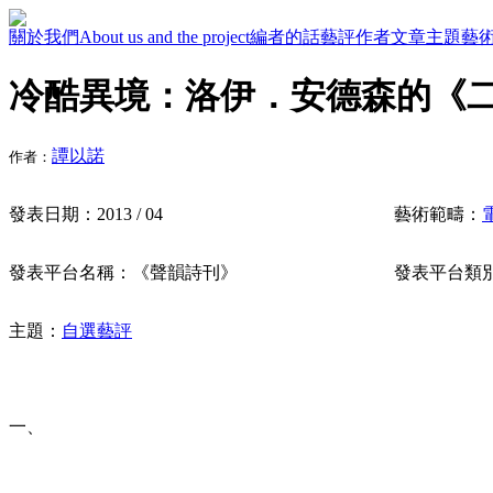
關於我們
About us and the project
編者的話
藝評作者
文章主題
藝
冷酷異境：洛伊．安德森的《
譚以諾
作者：
發表日期：
2013 / 04
藝術範疇：
發表平台名稱：
《聲韻詩刊》
發表平台類
主題：
自選藝評
一、