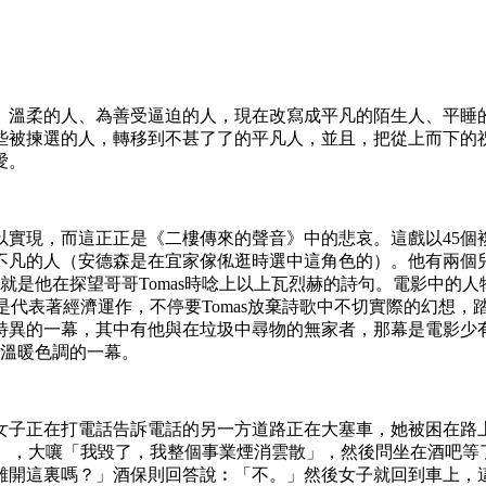
、溫柔的人、為善受逼迫的人，現在改寫成平凡的陌生人、平睡
些被揀選的人，轉移到不甚了了的平凡人，並且，把從上而下的
愛。
實現，而這正正是《二樓傳來的聲音》中的悲哀。這戲以45個複合
凡的人（安德森是在宜家傢俬逛時選中這角色的）。他有兩個兒子
也就是他在探望哥哥Tomas時唸上以上瓦烈赫的詩句。電影中的人
著經濟運作，不停要Tomas放棄詩歌中不切實際的幻想，踏踏實實的當的士
異的一幕，其中有他與在垃圾中尋物的無家者，那幕是電影少有
有溫暖色調的一幕。
女子正在打電話告訴電話的另一方道路正在大塞車，她被困在路
車上），大嚷「我毀了，我整個事業煙消雲散」，然後問坐在酒吧
開這裏嗎？」酒保則回答說︰「不。」然後女子就回到車上，這複