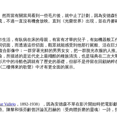
。然而當有關當局看到一些毛片後，就中止了計劃，因為安德森
成，不過一直沒有機會放映。直到《光榮世界》出現，並在丹麥
市生活，有臥病在床的母親，有富有才華的兒子，有如機器般工
同切面，而透過這些切面，觀眾就能感受到他那行屍般、活在巨
複合影像中︰一群穿著光鮮的男男女女，把一群脫光衣服的人推
喻，所描述的是近代史上最殘酷的種族清洗，也是瑞典在二次大
影片中的冷酷色調就有了歷史的基礎，但卻不是停留在回顧納粹
《二樓傳來的歌聲》中才有更全面的展示。
ar Vallejo
，1892-1938），因為安德森不單在影片開始時把
詩。陳黎和張芬齡曾評論瓦烈赫的〈受肉體折磨的靈魂〉一詩，