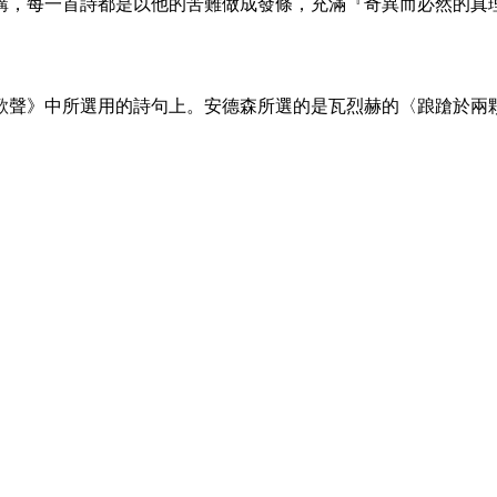
，每一首詩都是以他的苦難做成發條，充滿『奇異而必然的真理
選用的詩句上。安德森所選的是瓦烈赫的〈踉蹌於兩顆星之間〉（Stu