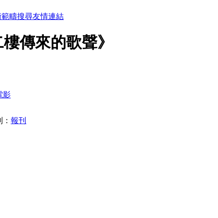
術範疇
搜尋
友情連結
二樓傳來的歌聲》
電影
別：
報刊