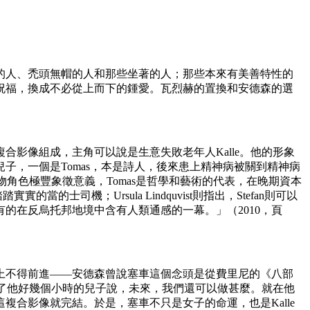
的人、禿頭無帽的人和那些坐著的人；那些本來有美善特性的
祝福，換成不必從上而下的鍾愛。瓦烈赫的置換和安德森的選
影像組成，主角可以說是生意失敗老年人Kalle。他的形象
，一個是Tomas，本是詩人，後來患上精神病被關到精神病
物角色極豐象徵意義，Tomas是哲學和藝術的代表，在晚期資本
司機；Ursula Lindquvist則指出，Stefan則可以
的在反烏托邦地境中含有人類通感的一幕。」（2010，頁
上不得前進——安德森曾說塞車這個念頭是從費里尼的《八部
等了他好幾個小時的兒子說，未來，我們還可以做甚麼。就在他
合影像就完結。於是，塞車不只是女子的命運，也是Kalle