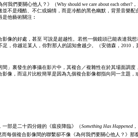
關心他人？》（Why should we care about each other?，
緒並不是殘酷、不仁或煽情，而是冷酷的黑色幽默，背景音樂配
再是他藝術關注︰
合影像的好處，甚至 可說是超越性。若然一個鏡頭已能表達我
不足，你越近某人，你對那人的認知會越少。（安德森，2010，頁
房間」裏發生的事攝在影片中，其複合／複雜性在於其場面調度
合影像，而這片比較簡單是因為九個複合影像都指向同一主題，
，一部是二十四分鐘的《瘟疫降臨》（
Something Has Happened
，
然而每個複合影像間的聯繫卻不像《為何我們要關心他人？》那