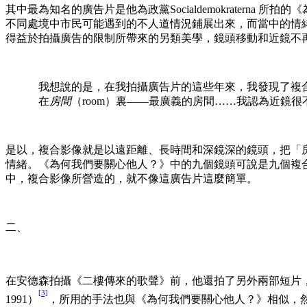
其中最為知名的廣告片是他為政黨Socialdemokraterna 所拍的《為何我們要
不同處境中市民可能遇到的不人道情況鋪展出來，而當中的情
得益於拍攝廣告的限制所帶來的另類美學，鏡頭移動和近鏡不
我想說的是，在我拍攝廣告片的這些年來，我發現了複
在
房間
（room）裏——最廣義的房間……我認為近鏡很
是以，複合影像就是以遠距離、長時間和深鏡深的鏡頭，把「
情緒。《為何我們要關心他人？》中的九個鏡頭可說是九個複
中，複合影像所營造的，就不像這廣告片這麼簡單。
二、
在安德森拍攝《二樓傳來的歌聲》前，他還拍了另外兩部短片
[3]
1991）
，所用的手法也與《為何我們要關心他人？》相似，