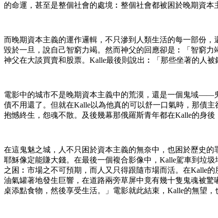
的命運，甚至是整個社會的處境︰整個社會都被困於晚期資本
而晚期資本主義的運作邏輯，不只滲到人類生活的每一部份，還
毀於一旦，說自己智窮力竭。然而神父的回應卻是︰「智窮力
神父在大談買賣和股票。Kalle最後則說出︰「那些坐著的人
電影中的城市不是晚期資本主義中的荒漠，還是一個鬼域——鬼
債不用還了。但就在Kalle以為他真的可以舒一口氣時，那債
抱憾終生，怨魂不散。及後幾幕那俄羅斯青年都在Kalle的身
在這鬼魅之城，人不只困於資本主義的無奈中，也困於歷史的罪
耶穌像定能賺大錢。在最後一個複合影像中，Kalle駕車到垃
之困︰市場之不可預期，而人又只得跟隨市場而活。在Kall
油氣罐著地發生巨響，在道路兩旁草屏中竟有幾十隻鬼魂被驚嚇起
桌添點食物，然後享受生活。」電影就此結束，Kalle的無