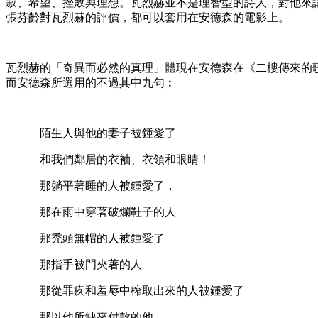
寂、希望、挫敗與理想。瓦烈赫並不是理智型的詩人，對他來講
張芬齡對瓦烈赫的評價，都可以套用在安德森的電影上。
瓦烈赫的「奇異而必然的真理」體現在安德森在《二樓傳來的歌聲》中所
而安德森所選用的不過其中九句︰
陌生人與他的妻子被鍾愛了
和我們鄰居的衣袖、衣領和眼睛！
那躺平著睡的人被鍾愛了，
那在雨中穿著破爛鞋子的人
那禿頭無帽的人被鍾愛了
那指手被門夾著的人
那從罪疚和羞辱中榨取出來的人被鍾愛了
那以他所缺來付款的他